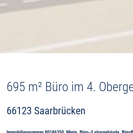
695 m² Büro im 4. Oberg
66123 Saarbrücken
Immobiliennummer 80186350, Miete, Büro-/Laborgebäude, Bürof