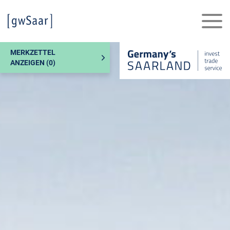
MERKZETTEL
ANZEIGEN (
0
)