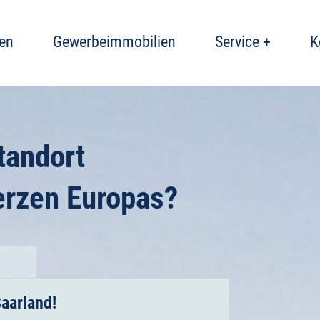
en
Gewerbeimmobilien
Service +
K
tandort
erzen Europas?
n
aarland!