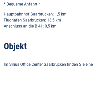
* Bequeme Anfahrt *
Hauptbahnhof Saarbrücken: 1,5 km
Flughafen Saarbrücken: 13,5 km
Anschluss an die B 41: 0,5 km
Objekt
Im Sirius Office Center Saarbrücken finden Sie eine
vielfältige Auswahl an Gewerbeflächen: Die Büros ab 20 m²
bis hin zu kompletten Büroetagen sind ideal für
Einzelunternehmer, Freelancer, Projektteams und
Unternehmen jeder Größe. Für Meetings und
Veranstaltungen steht ein modernes Konferenzzentrum zur
Verfügung. Zusätzlich zu den Büros können Sie hier auch
Lagerräume ab 10 m² sowie Werkstätten und Hallen in