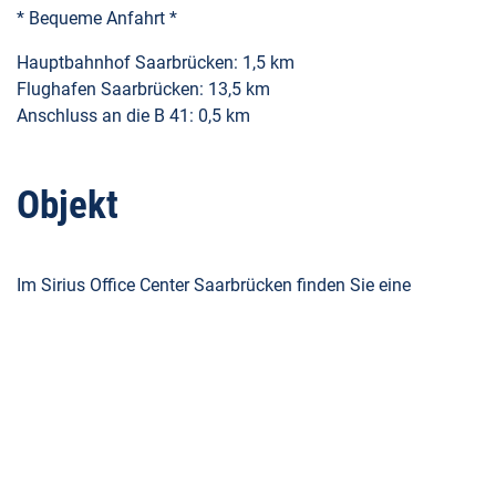
* Bequeme Anfahrt *
Hauptbahnhof Saarbrücken: 1,5 km
Flughafen Saarbrücken: 13,5 km
Anschluss an die B 41: 0,5 km
Objekt
Im Sirius Office Center Saarbrücken finden Sie eine
vielfältige Auswahl an Gewerbeflächen: Die Büros ab 20 m²
bis hin zu kompletten Büroetagen sind ideal für
Einzelunternehmer, Freelancer, Projektteams und
Unternehmen jeder Größe. Für Meetings und
Veranstaltungen steht ein modernes Konferenzzentrum zur
Verfügung. Zusätzlich zu den Büros können Sie hier auch
Lagerräume ab 10 m² sowie Werkstätten und Hallen in