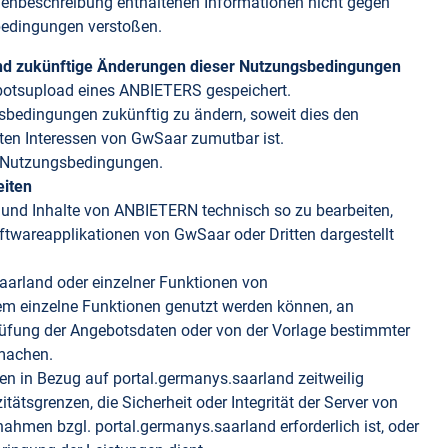
lienbeschreibung enthaltenen Informationen nicht gegen
bedingungen verstoßen.
nd zukünftige Änderungen dieser Nutzungsbedingungen
botsupload eines ANBIETERS gespeichert.
sbedingungen zukünftig zu ändern, soweit dies den
ten Interessen von GwSaar zumutbar ist.
n Nutzungsbedingungen.
eiten
und Inhalte von ANBIETERN technisch so zu bearbeiten,
twareapplikationen von GwSaar oder Dritten dargestellt
arland oder einzelner Funktionen von
em einzelne Funktionen genutzt werden können, an
üfung der Angebotsdaten oder von der Vorlage bestimmter
 machen.
en in Bezug auf portal.germanys.saarland zeitweilig
ätsgrenzen, die Sicherheit oder Integrität der Server von
men bzgl. portal.germanys.saarland erforderlich ist, oder