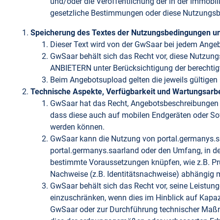
und/oder die Veröffentlichung der in der Immobi
gesetzliche Bestimmungen oder diese Nutzungs
Speicherung des Textes der Nutzungsbedingungen u
Dieser Text wird von der GwSaar bei jedem Ange
GwSaar behält sich das Recht vor, diese Nutzung
ANBIETERN unter Berücksichtigung der berechtig
Beim Angebotsupload gelten die jeweils gültige
Technische Aspekte, Verfügbarkeit und Wartungsarb
GwSaar hat das Recht, Angebotsbeschreibungen 
dass diese auch auf mobilen Endgeräten oder Sof
werden können.
GwSaar kann die Nutzung von portal.germanys.sa
portal.germanys.saarland oder den Umfang, in d
bestimmte Voraussetzungen knüpfen, wie z.B. Pr
Nachweise (z.B. Identitätsnachweise) abhängig
GwSaar behält sich das Recht vor, seine Leistung
einzuschränken, wenn dies im Hinblick auf Kapazit
GwSaar oder zur Durchführung technischer Maßnah